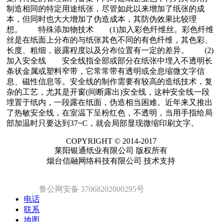
制造相同的特定用途纸张，尽管如此以来增加了纸张的成
本，但同时也大大增加了伪造成本，其防伪效果比较理
想。 特殊添加物技术 (1)加入彩色纤维丝。彩色纤维
丝是在纸面上分布的与纸张其色不同的有色纤维，其色彩、
长度、粗细，嵌露程度以及分布位置有一定的差异。 (2)
加入安全线 安全线指全部或部分在纸张中埋入不透明长
条状金属或塑料窄带，它常常带有透明或全息缩微文字信
息、磁性信息等。安全线的制作需要有较高的造纸技术，复
杂的工艺，尤其是开窗(间断露出)安全线，这种安全线一段
埋置于纸内，一段露在纸面，伪造相当困难。近年来又推出
了热敏安全线，在室温下呈粉红色，不透明，当用手指给局
部加温时只要达到37~C，就会局部显现微缩印刷文字。
COPYRIGHT © 2014-2017
莱阳银通纸业有限公司 版权所有
烟台信融网络科技有限公司 技术支持
鲁公网安备 37068202000295号
电话
联系
地图