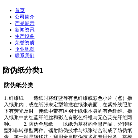
首页
公司简介
产品展示
新闻资讯
生产设备
荣誉资质
企业地图
联系我们
防伪纸分类
1
防伪纸分类
1. 纤维纸 造纸时将红蓝等有色纤维或彩色小片（点）掺
入纸浆内，或在纸张未定型前撒在纸张表面，在紫外线照射
下有荧光反射，使纸中带有区别于纸张本身的有色纤维。掺
入纸浆中的红蓝纤维丝和彩点有彩色纤维与无色荧光纤维两
种。 2. 防伪全息纸 以纸为基材的全息产品，分转移
型和非转移型两种。镭射防伪技术与纸张结合制成了防伪纸
张。第一种是转移法：利用全息防伪技术和专用设备，将模