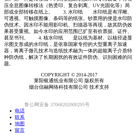
压全息图像转移法（热烫印、复合剥离、UV光固化等）局
部或全部转移在纸上。 3. 水印纸 水印纸是有浮雕、
可透视、可触摸图像、条码等的纸张。钞票用的便是水印防
伪技术。因水印不能用影印机、扫描器等再现，故其防伪效
果甚受重视。如今水印的应用范围已扩至有价票据、证件、
甚至书刊。 4. 核水印纸 是以纸为基材、以核径迹显
示图文形成的水印纸，是依靠国家专控的大型重离子加速
器，将离子微孔技术与造纸技术融为一体的超能离子介质特
种防伪纸，解决了长期困扰的有效证件防伪、识别困难的问
题。
COPYRIGHT © 2014-2017
莱阳银通纸业有限公司 版权所有
烟台信融网络科技有限公司 技术支持
鲁公网安备 37068202000295号
电话
联系
地图
留言