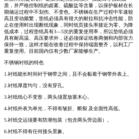
质，并严格控制纸的卤素、硫酸盐等含量，以保护板材在长
期储运过程中不划伤、不变色。不锈钢在生产过程中车速较
高且变动频繁，垫纸必须具有很大的耐拉和抗冲击性能，防
止在使用时出现断纸现象，同时纸页接头率接近为零。为降
低成本，过程垫纸具有3—5次的重复使用率，所以垫纸必须
具有耐高温、高压要求外，还必须保证纸卷两侧和内部张力
保持一致，这样才能在收卷过程中保持端面整齐，以利工厂
重复使用。目前国内仅有少数厂家能够生产。
不锈钢衬纸的特色
1.衬纸能长时间衬于钢带之间，且不会黏着于钢带外表上。
2.衬纸厚度均匀，没有穿孔。
3.衬纸纸心不变形，两头须置放塞木心。
4.衬纸外表为单光，不得有皱折、断裂 及全面性高低。
5.衬纸交运须要有防潮包装（包含两头旁边面）。
6.衬纸不得有任何接头景象。