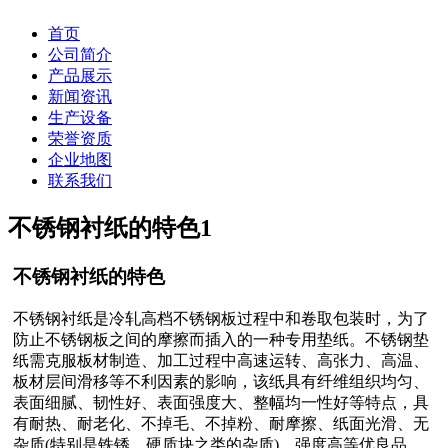
首页
公司简介
产品展示
新闻资讯
生产设备
荣誉资质
企业地图
联系我们
不锈钢衬纸的特色
1
不锈钢衬纸的特色
不锈钢衬纸是冷轧高档不锈钢板过程中和卷取包装时，为了
防止不锈钢板之间的摩擦而插入的一种专用垫纸。不锈钢垫
纸需克服板材制造、加工过程中高速运转、高张力、高温、
板材层间滑移等不利因素的影响，该纸具有纤维组织均匀、
表面细腻、韧性好、表面强度大、整幅均一性好等特点，具
有耐热、耐老化、不掉毛、不掉粉、耐摩擦、纸面光滑、无
杂质(特别是铁锈、硬质块之类的杂质)、强度高等优良品