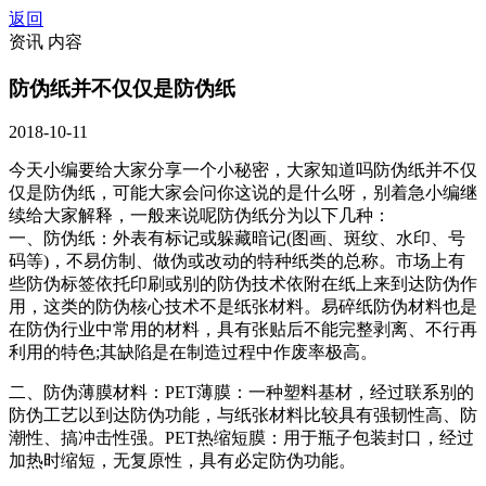
返回
资讯 内容
防伪纸并不仅仅是防伪纸
2018-10-11
今天小编要给大家分享一个小秘密，大家知道吗防伪纸并不仅
仅是防伪纸，可能大家会问你这说的是什么呀，别着急小编继
续给大家解释，一般来说呢防伪纸分为以下几种：
一、防伪纸：外表有标记或躲藏暗记(图画、斑纹、水印、号
码等)，不易仿制、做伪或改动的特种纸类的总称。市场上有
些防伪标签依托印刷或别的防伪技术依附在纸上来到达防伪作
用，这类的防伪核心技术不是纸张材料。易碎纸防伪材料也是
在防伪行业中常用的材料，具有张贴后不能完整剥离、不行再
利用的特色;其缺陷是在制造过程中作废率极高。
二、防伪薄膜材料：PET薄膜：一种塑料基材，经过联系别的
防伪工艺以到达防伪功能，与纸张材料比较具有强韧性高、防
潮性、搞冲击性强。PET热缩短膜：用于瓶子包装封口，经过
加热时缩短，无复原性，具有必定防伪功能。