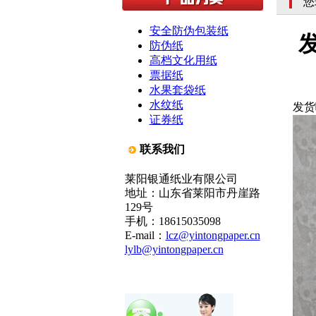
您
安全防伪包装纸
防伪纸
高档文化用纸
票据纸
水果套袋纸
水纹纸
​发
证券纸
联系我们
莱阳银通纸业有限公司
地址：山东省莱阳市丹崖路
129号
手机：18615035098
E-mail：
lcz@yintongpaper.cn
lylb@yintongpaper.cn