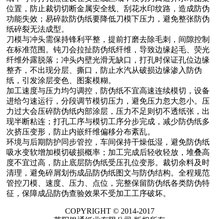
位置，防止裁切切断金属安全线、刮花水印纹路，造成防伪
功能失效；易碎款防伪纸要降低刀模下压力，避免整张防伪
纸碎裂无法成型。
刀模与冲头需保持锋利平整，提前打磨去除毛刺，间隙控制
在标准范围。钝刀会拉扯防伪纸纤维，导致边缘起毛、荧光
纤维外露脱落；冲头内壁光滑无缺口，打孔时保证孔位边缘
整齐，不出现分层、撕口，防止水汽从破损边缘渗入防伪
纸，引发涂层变色、图案模糊。
加工速度与压力均匀调控，防伪纸不宜高速连续模切，设备
进给匀速运行，分段调节模切压力，避免压力忽大忽小。压
力过大会压碎防伪纸内部涂层，压力不足则切不透纸张，出
现半断粘连；打孔工序与模切工序分步完成，减少防伪纸多
次挤压变形，防止内嵌纤维偏移分布紊乱。
环境与后期防护同步管控，车间保持干燥低湿，避免防伪纸
吸水变软增加模切破损概率；加工完成后轻收轻放，堆叠高
度不宜过高，防止底层防伪纸受压孔位变形。裁切余料及时
清理，避免碎屑划伤成品防伪纸图文与防伪结构。全程规范
管控刀模、速度、压力、点位，完整保留防伪纸各类防伪特
征，保障成品防伪查验效果不受加工工序破坏。
COPYRIGHT © 2014-2017